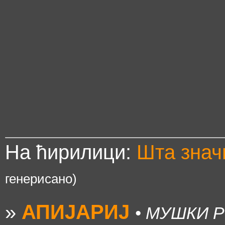
На ћирилици:
Шта зна
генерисано)
»
АПИЈАРИЈ
• МУШКИ 