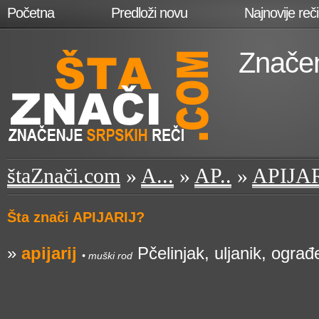
Početna
Predloži novu
Najnovije reči
Značen
štaZnači.com
»
A...
»
AP..
»
APIJAR
Šta znači APIJARIJ?
»
apijarij
Pčelinjak, uljanik, ograđ
• muški rod