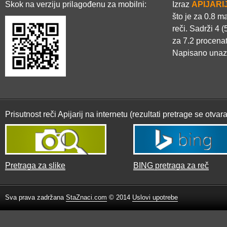
Skok na verziju prilagođenu za mobilni:
Izraz
APIJARI
što je za 0.8 
reči. Sadrži 4 
za 7.2 procena
Napisano unaz
Prisutnost reči Apijarij na internetu (rezultati pretrage se otva
Pretraga za slike
BING pretraga za reč
Sva prava zadržana
StaZnaci.com
© 2014
Uslovi upotrebe