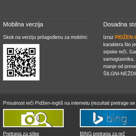
Mobilna verzija
Dosadna sta
Skok na verziju prilagođenu za mobilni:
Izraz
PIDŽEN-
karaktera što j
srpske reči. Sa
samoglasnika, 
manje od pros
ŠILGNI-NEŽDI
Prisutnost reči Pidžen-ingliš na internetu (rezultati pretrage s
Pretraga za slike
BING pretraga za reč