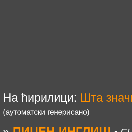
На ћирилици:
Шта зна
(аутоматски генерисано)
»
ПИЏЕН-ИНГЛИШ