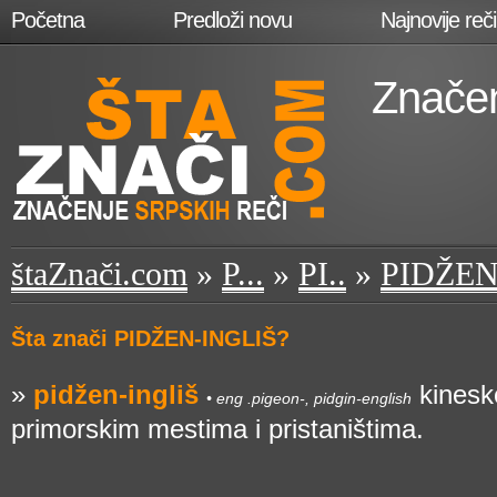
Početna
Predloži novu
Najnovije reči
Značen
štaZnači.com
»
P...
»
PI..
»
PIDŽEN
Šta znači PIDŽEN-INGLIŠ?
»
pidžen-ingliš
kinesko
• eng .pigeon-, pidgin-english
primorskim mestima i pristaništima.