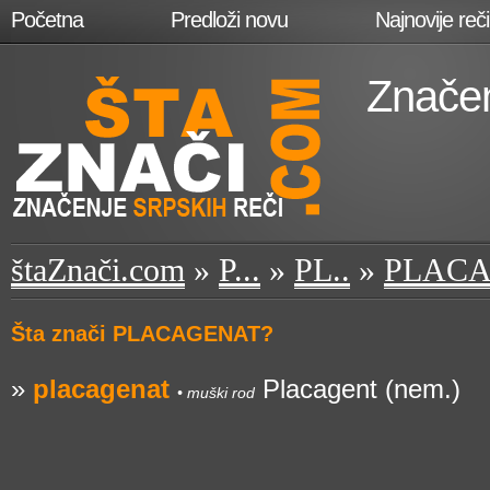
Početna
Predloži novu
Najnovije reči
Značen
štaZnači.com
»
P...
»
PL..
»
PLAC
Šta znači PLACAGENAT?
»
placagenat
Placagent (nem.)
• muški rod