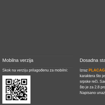
Mobilna verzija
Dosadna sta
Skok na verziju prilagođenu za mobilni:
Izraz
PLACAG
karaktera što j
srpske reči. S
što je za 2.8 p
Napisano una