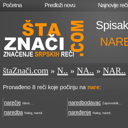
Početna
Predloži novu
Najnovije reči
Spisak
NAR
štaZnači.com
»
N..
»
NA..
»
NAR..
Pronađeno 8 reči koje počinju na
nare
:
narečje
naredbodavac
Idiom. ..
Zapovednik, ..
naredba
naređenje
Nalog, naređ..
Nalog, nared..