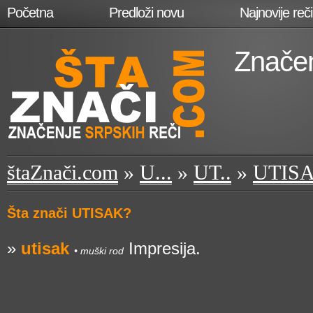
Početna
Predloži novu
Najnovije reči
Značen
štaZnači.com
»
U...
»
UT..
»
UTIS
Šta znači UTISAK?
»
utisak
Impresija.
• muški rod