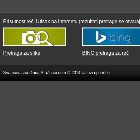
Prisutnost reči Utisak na internetu (rezultati pretrage se otvar
Pretraga za slike
BING pretraga za reč
Sva prava zadržana
StaZnaci.com
© 2014
Uslovi upotrebe