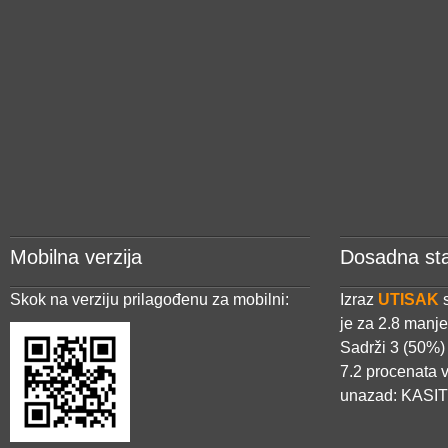
Mobilna verzija
Dosadna sta
Skok na verziju prilagođenu za mobilni:
Izraz
UTISAK
s
je za 2.8 manje
Sadrži 3 (50%)
7.2 procenata 
unazad: KASIT