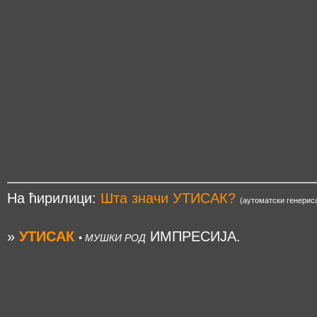
На ћирилици:
Шта значи УТИСАК?
(аутоматски генерис
»
УТИСАК
ИМПРЕСИЈА.
• МУШКИ РОД