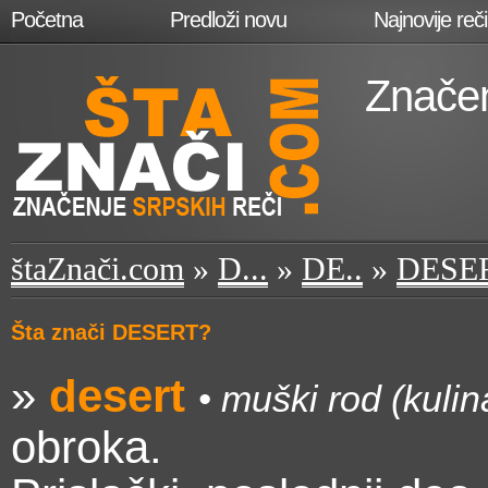
Početna
Predloži novu
Najnovije reči
Značen
štaZnači.com
»
D...
»
DE..
»
DESE
Šta znači DESERT?
»
desert
• muški rod (kulin
obroka.