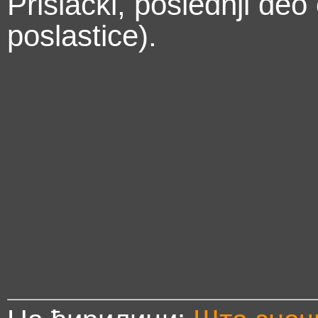
Prislački, poslednji deo
poslastice).