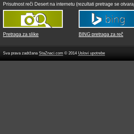
Prisutnost reči Desert na internetu (rezultati pretrage se otva
Pretraga za slike
BING pretraga za reč
Sva prava zadržana
StaZnaci.com
© 2014
Uslovi upotrebe