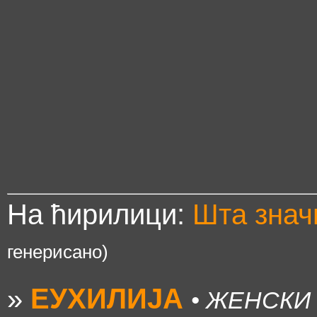
На ћирилици:
Шта зна
генерисано)
»
ЕУХИЛИЈА
• ЖЕНСКИ