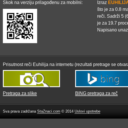
Skok na verziju prilagođenu za mobilni:
Izraz
EUHILIJ
što je za 0.8 
reči. Sadrži 5 
je za 19.7 proc
Napisano unaz
Prisutnost reči Euhilija na internetu (rezultati pretrage se otv
Pretraga za slike
BING pretraga za reč
Sva prava zadržana
StaZnaci.com
© 2014
Uslovi upotrebe