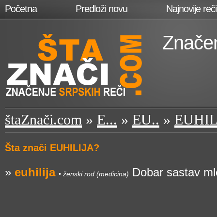
Početna
Predloži novu
Najnovije reči
Značen
štaZnači.com
»
E...
»
EU..
»
EUHIL
Šta znači EUHILIJA?
»
euhilija
Dobar sastav mle
• ženski rod (medicina)